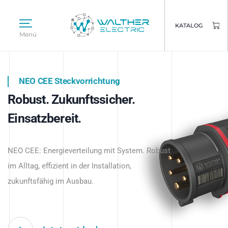
KATALOG
Menü
NEO CEE Steckvorrichtung
NEO ISY System
Robust. Zukunftssicher.
Intelligenz trifft Energie.
WALTHER ELECTRIC
Einsatzbereit.
Intelligente Stromverteilung
Das innovative Stecksystem für industrielle
beginnt hier.
NEO CEE: Energieverteilung mit System. Robust
Anwendungen – robust, IP-geschützt und
im Alltag, effizient in der Installation,
zukunftsfähig.
zukunftsfähig im Ausbau.
Jetzt entdecken
Jetzt entdecken