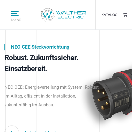
KATALOG
Menü
NEO CEE Steckvorrichtung
NEO ISY System
Robust. Zukunftssicher.
Intelligenz trifft Energie.
WALTHER ELECTRIC
Einsatzbereit.
Intelligente Stromverteilung
Das innovative Stecksystem für industrielle
beginnt hier.
NEO CEE: Energieverteilung mit System. Robust
Anwendungen – robust, IP-geschützt und
im Alltag, effizient in der Installation,
zukunftsfähig.
zukunftsfähig im Ausbau.
Jetzt entdecken
Jetzt entdecken