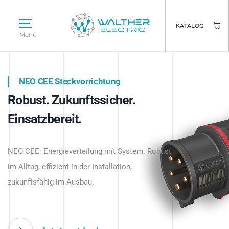
KATALOG
Menü
NEO CEE Steckvorrichtung
NEO ISY System
Robust. Zukunftssicher.
Intelligenz trifft Energie.
WALTHER ELECTRIC
Einsatzbereit.
Intelligente Stromverteilung
Das innovative Stecksystem für industrielle
beginnt hier.
NEO CEE: Energieverteilung mit System. Robust
Anwendungen – robust, IP-geschützt und
im Alltag, effizient in der Installation,
zukunftsfähig.
zukunftsfähig im Ausbau.
Jetzt entdecken
Jetzt entdecken