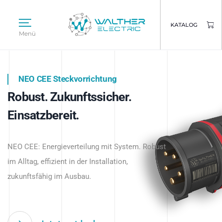
KATALOG
Menü
NEO CEE Steckvorrichtung
NEO ISY System
Robust. Zukunftssicher.
Intelligenz trifft Energie.
WALTHER ELECTRIC
Einsatzbereit.
Intelligente Stromverteilung
Das innovative Stecksystem für industrielle
beginnt hier.
NEO CEE: Energieverteilung mit System. Robust
Anwendungen – robust, IP-geschützt und
im Alltag, effizient in der Installation,
zukunftsfähig.
zukunftsfähig im Ausbau.
Jetzt entdecken
Jetzt entdecken