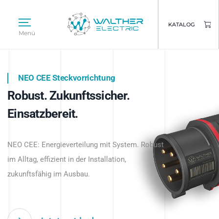
KATALOG
Menü
NEO CEE Steckvorrichtung
NEO ISY System
Robust. Zukunftssicher.
Intelligenz trifft Energie.
WALTHER ELECTRIC
Einsatzbereit.
Intelligente Stromverteilung
Das innovative Stecksystem für industrielle
beginnt hier.
NEO CEE: Energieverteilung mit System. Robust
Anwendungen – robust, IP-geschützt und
im Alltag, effizient in der Installation,
zukunftsfähig.
zukunftsfähig im Ausbau.
Jetzt entdecken
Jetzt entdecken