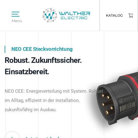
KATALOG
Menü
NEO CEE Steckvorrichtung
NEO ISY System
Robust. Zukunftssicher.
Intelligenz trifft Energie.
WALTHER ELECTRIC
Einsatzbereit.
Intelligente Stromverteilung
Das innovative Stecksystem für industrielle
beginnt hier.
NEO CEE: Energieverteilung mit System. Robust
Anwendungen – robust, IP-geschützt und
im Alltag, effizient in der Installation,
zukunftsfähig.
zukunftsfähig im Ausbau.
Jetzt entdecken
Jetzt entdecken