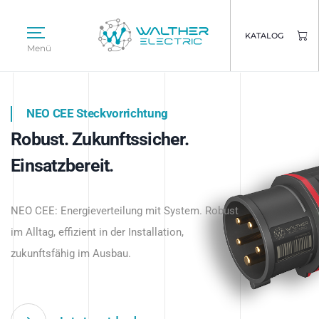
KATALOG
Menü
NEO CEE Steckvorrichtung
NEO ISY System
Robust. Zukunftssicher.
Intelligenz trifft Energie.
WALTHER ELECTRIC
Einsatzbereit.
Intelligente Stromverteilung
Das innovative Stecksystem für industrielle
beginnt hier.
NEO CEE: Energieverteilung mit System. Robust
Anwendungen – robust, IP-geschützt und
im Alltag, effizient in der Installation,
zukunftsfähig.
zukunftsfähig im Ausbau.
Jetzt entdecken
Jetzt entdecken