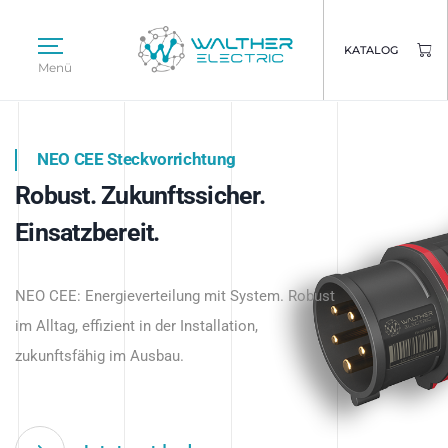
KATALOG
Menü
NEO CEE Steckvorrichtung
NEO ISY System
Robust. Zukunftssicher.
Intelligenz trifft Energie.
WALTHER ELECTRIC
Einsatzbereit.
Intelligente Stromverteilung
Das innovative Stecksystem für industrielle
beginnt hier.
NEO CEE: Energieverteilung mit System. Robust
Anwendungen – robust, IP-geschützt und
im Alltag, effizient in der Installation,
zukunftsfähig.
zukunftsfähig im Ausbau.
Jetzt entdecken
Jetzt entdecken