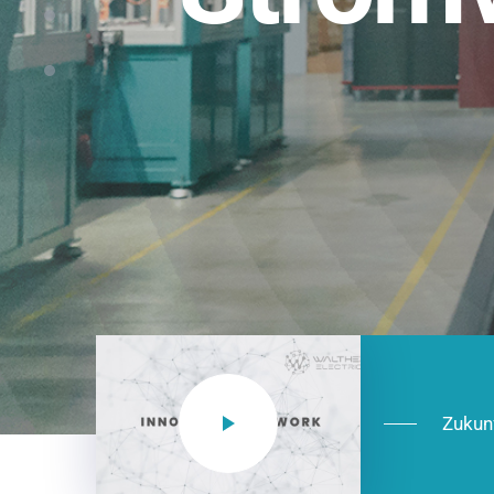
Einsatzberei
NEO CEE: Energieverteilung mit System.
effizient in der Installation, zukunftsfäh
Jetzt entdecken
Zukun