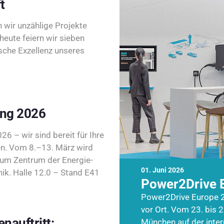
t
wir unzählige Projekte
heute feiern wir sieben
sche Exzellenz unseres
ing 2026
26 – wir sind bereit für Ihre
n. Vom 8.–13. März wird
zum Zentrum der Energie-
01. Juni 2026
k. Halle 12.0 – Stand E41
Power2Drive 
Power2Drive Europe 2
vor Ort. Vom 23. bis 2
nauftritt:
München auf der inte