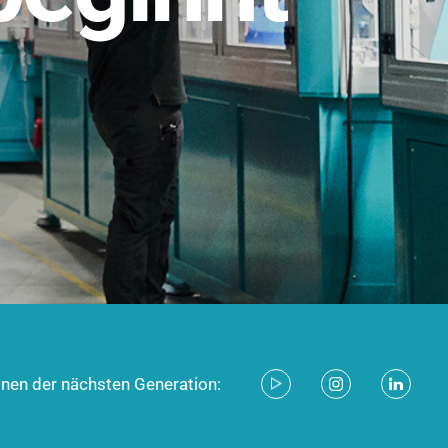
stem für industrielle Anwendungen –
d zukunftsfähig.
ecken
onen der nächsten Generation: