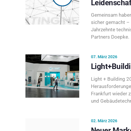
Leidenschaf
Gemeinsam haben 
sicher gemacht – 
Jahrzehnte techni
Partners Doepke.
07. März 2026
Light+Build
Light + Building 20
Herausforderunge
Frankfurt wieder 
und Gebäudetechni
02. März 2026
Neuer Marke