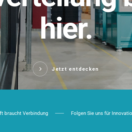
t.
hier.
Das innovative Stecksy
robust, IP-geschützt un
 Robust im Alltag,
ig im Ausbau.
Jetzt entd
Jetzt entdecken
ft braucht Verbindung
Folgen Sie uns für Innovati