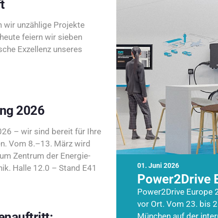
t
wir unzählige Projekte
heute feiern wir sieben
sche Exzellenz unseres
ing 2026
26 – wir sind bereit für Ihre
n. Vom 8.–13. März wird
zum Zentrum der Energie-
01. Juni 2026
k. Halle 12.0 – Stand E41
Power2Drive 
Power2Drive Europe 2
vor Ort. Vom 23. bis 2
nauftritt:
München auf der inte