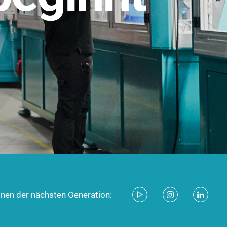
stem für industrielle Anwendungen –
d zukunftsfähig.
ecken
onen der nächsten Generation: