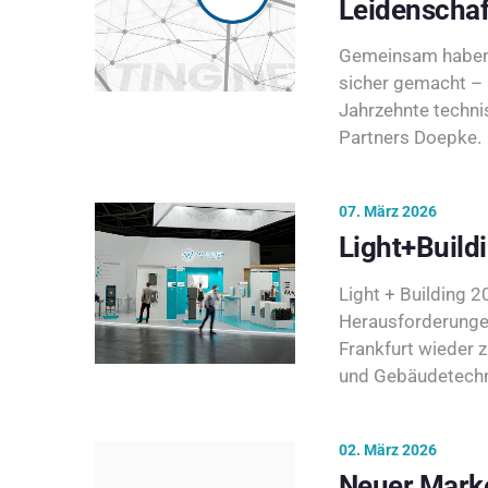
Leidenschaf
Gemeinsam haben 
sicher gemacht – 
Jahrzehnte techni
Partners Doepke.
07. März 2026
Light+Build
Light + Building 20
Herausforderunge
Frankfurt wieder 
und Gebäudetechni
02. März 2026
Neuer Marke