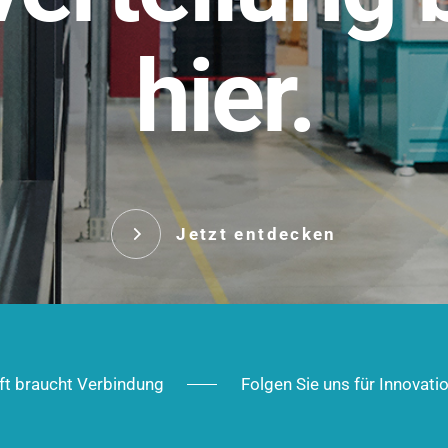
t.
hier.
Das innovative Stecksy
robust, IP-geschützt un
 Robust im Alltag,
ig im Ausbau.
Jetzt entd
Jetzt entdecken
ft braucht Verbindung
Folgen Sie uns für Innovati