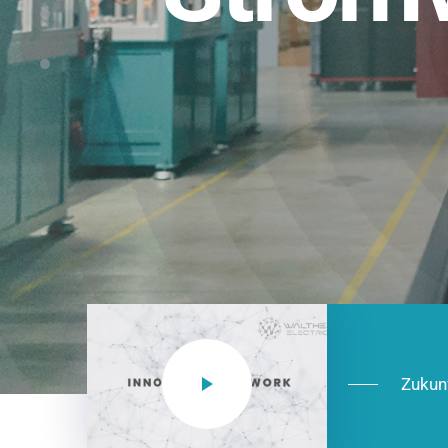
Einsatzberei
NEO CEE: Energieverteilung mit System.
effizient in der Installation, zukunftsfäh
Jetzt entdecken
Zukun