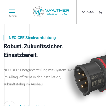
KATALOG
Menü
NEO CEE Steckvorrichtung
NEO ISY System
Robust. Zukunftssicher.
Intelligenz trifft Energie.
WALTHER ELECTRIC
Einsatzbereit.
Intelligente Stromverteilung
Das innovative Stecksystem für industrielle
beginnt hier.
NEO CEE: Energieverteilung mit System. Robust
Anwendungen – robust, IP-geschützt und
im Alltag, effizient in der Installation,
zukunftsfähig.
zukunftsfähig im Ausbau.
Jetzt entdecken
Jetzt entdecken