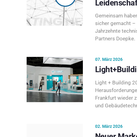
Leidenschaf
Gemeinsam haben 
sicher gemacht – 
Jahrzehnte techni
Partners Doepke.
07. März 2026
Light+Build
Light + Building 20
Herausforderunge
Frankfurt wieder 
und Gebäudetechni
02. März 2026
Neuer Marke