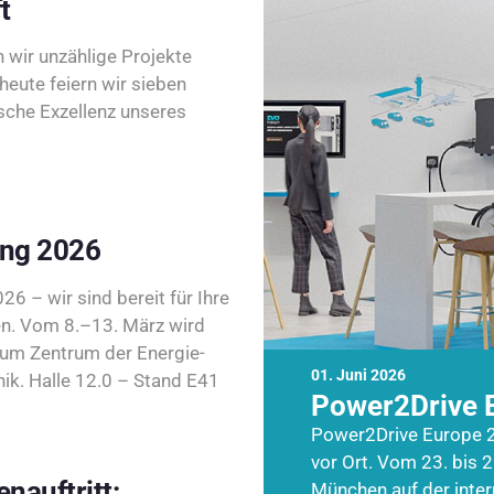
t
wir unzählige Projekte
heute feiern wir sieben
sche Exzellenz unseres
ing 2026
26 – wir sind bereit für Ihre
n. Vom 8.–13. März wird
zum Zentrum der Energie-
01. Juni 2026
k. Halle 12.0 – Stand E41
Power2Drive 
Power2Drive Europe 2
vor Ort. Vom 23. bis 2
nauftritt:
München auf der inte