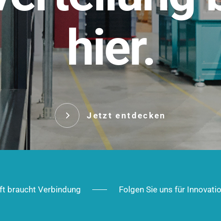
t.
hier.
Das innovative Stecksy
robust, IP-geschützt un
 Robust im Alltag,
ig im Ausbau.
Jetzt entd
Jetzt entdecken
ft braucht Verbindung
Folgen Sie uns für Innovati