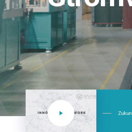
Einsatzberei
NEO CEE: Energieverteilung mit System.
effizient in der Installation, zukunftsfäh
Jetzt entdecken
Zukun