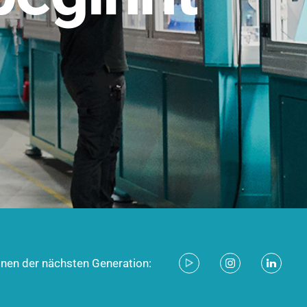
stem für industrielle Anwendungen –
d zukunftsfähig.
ecken
onen der nächsten Generation: