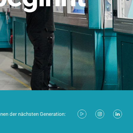
stem für industrielle Anwendungen –
d zukunftsfähig.
ecken
onen der nächsten Generation: