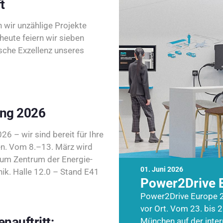
t
wir unzählige Projekte
heute feiern wir sieben
sche Exzellenz unseres
ing 2026
26 – wir sind bereit für Ihre
n. Vom 8.–13. März wird
zum Zentrum der Energie-
01. Juni 2026
k. Halle 12.0 – Stand E41
Power2Drive 
Power2Drive Europe 2
vor Ort. Vom 23. bis 2
nauftritt:
München auf der inte