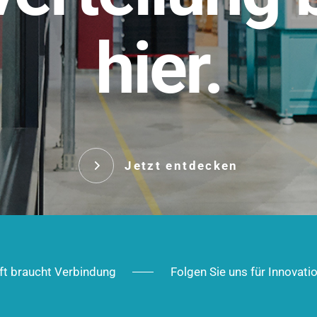
t.
hier.
Das innovative Stecksy
robust, IP-geschützt un
 Robust im Alltag,
ig im Ausbau.
Jetzt entd
Jetzt entdecken
ft braucht Verbindung
Folgen Sie uns für Innovati