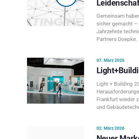
Leidenschaf
Gemeinsam haben 
sicher gemacht – 
Jahrzehnte techni
Partners Doepke.
07. März 2026
Light+Build
Light + Building 20
Herausforderunge
Frankfurt wieder 
und Gebäudetechni
02. März 2026
Neuer Marke