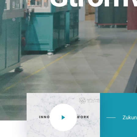
Einsatzberei
NEO CEE: Energieverteilung mit System.
effizient in der Installation, zukunftsfäh
Jetzt entdecken
Zukun