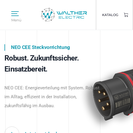
KATALOG
Menü
NEO CEE Steckvorrichtung
NEO ISY System
Robust. Zukunftssicher.
Intelligenz trifft Energie.
WALTHER ELECTRIC
Einsatzbereit.
Intelligente Stromverteilung
Das innovative Stecksystem für industrielle
beginnt hier.
NEO CEE: Energieverteilung mit System. Robust
Anwendungen – robust, IP-geschützt und
im Alltag, effizient in der Installation,
zukunftsfähig.
zukunftsfähig im Ausbau.
Jetzt entdecken
Jetzt entdecken