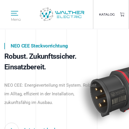
KATALOG
Menü
NEO CEE Steckvorrichtung
NEO ISY System
Robust. Zukunftssicher.
Intelligenz trifft Energie.
WALTHER ELECTRIC
Einsatzbereit.
Intelligente Stromverteilung
Das innovative Stecksystem für industrielle
beginnt hier.
NEO CEE: Energieverteilung mit System. Robust
Anwendungen – robust, IP-geschützt und
im Alltag, effizient in der Installation,
zukunftsfähig.
zukunftsfähig im Ausbau.
Jetzt entdecken
Jetzt entdecken