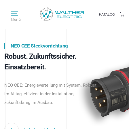
KATALOG
Menü
NEO CEE Steckvorrichtung
NEO ISY System
Robust. Zukunftssicher.
Intelligenz trifft Energie.
WALTHER ELECTRIC
Einsatzbereit.
Intelligente Stromverteilung
Das innovative Stecksystem für industrielle
beginnt hier.
NEO CEE: Energieverteilung mit System. Robust
Anwendungen – robust, IP-geschützt und
im Alltag, effizient in der Installation,
zukunftsfähig.
zukunftsfähig im Ausbau.
Jetzt entdecken
Jetzt entdecken