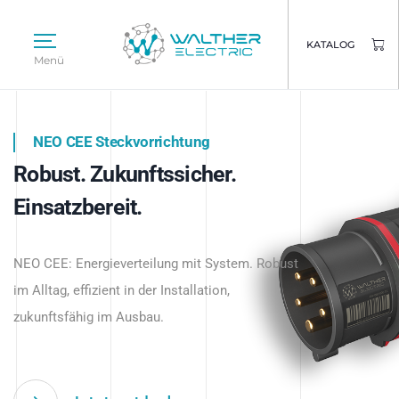
KATALOG
Menü
NEO CEE Steckvorrichtung
NEO ISY System
Robust. Zukunftssicher.
Intelligenz trifft Energie.
WALTHER ELECTRIC
Einsatzbereit.
Intelligente Stromverteilung
Das innovative Stecksystem für industrielle
beginnt hier.
NEO CEE: Energieverteilung mit System. Robust
Anwendungen – robust, IP-geschützt und
im Alltag, effizient in der Installation,
zukunftsfähig.
zukunftsfähig im Ausbau.
Jetzt entdecken
Jetzt entdecken