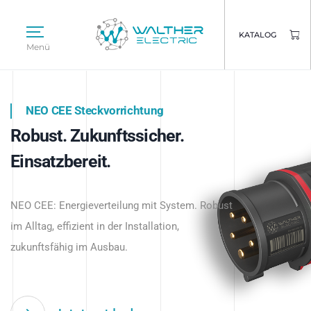
KATALOG
Menü
NEO CEE Steckvorrichtung
NEO ISY System
Robust. Zukunftssicher.
Intelligenz trifft Energie.
WALTHER ELECTRIC
Einsatzbereit.
Intelligente Stromverteilung
Das innovative Stecksystem für industrielle
beginnt hier.
NEO CEE: Energieverteilung mit System. Robust
Anwendungen – robust, IP-geschützt und
im Alltag, effizient in der Installation,
zukunftsfähig.
zukunftsfähig im Ausbau.
Jetzt entdecken
Jetzt entdecken