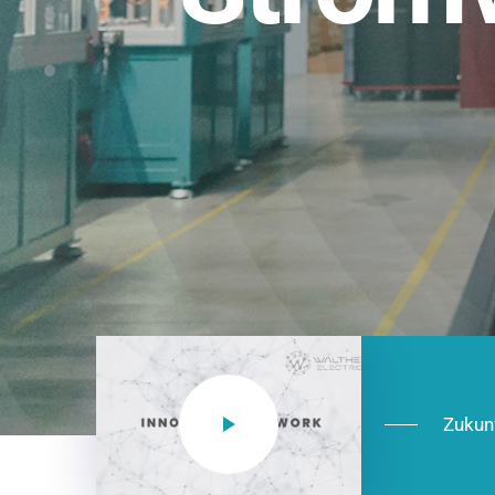
Einsatzberei
NEO CEE: Energieverteilung mit System.
effizient in der Installation, zukunftsfäh
Jetzt entdecken
Zukun