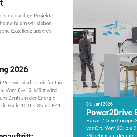
t
wir unzählige Projekte
heute feiern wir sieben
sche Exzellenz unseres
ing 2026
26 – wir sind bereit für Ihre
n. Vom 8.–13. März wird
zum Zentrum der Energie-
01. Juni 2026
k. Halle 12.0 – Stand E41
Power2Drive 
Power2Drive Europe 2
vor Ort. Vom 23. bis 2
nauftritt:
München auf der inte