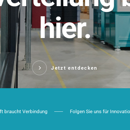
t.
hier.
Das innovative Stecksy
robust, IP-geschützt un
 Robust im Alltag,
ig im Ausbau.
Jetzt entd
Jetzt entdecken
ft braucht Verbindung
Folgen Sie uns für Innovati