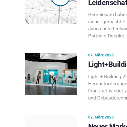
Leidenschaf
Gemeinsam haben 
sicher gemacht – 
Jahrzehnte techni
Partners Doepke.
07. März 2026
Light+Build
Light + Building 20
Herausforderunge
Frankfurt wieder 
und Gebäudetechni
02. März 2026
Neuer Marke