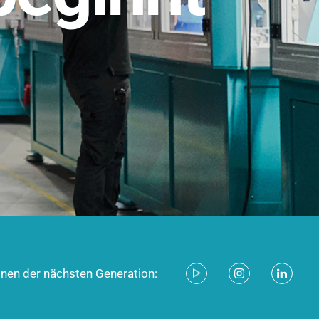
stem für industrielle Anwendungen –
d zukunftsfähig.
ecken
onen der nächsten Generation: