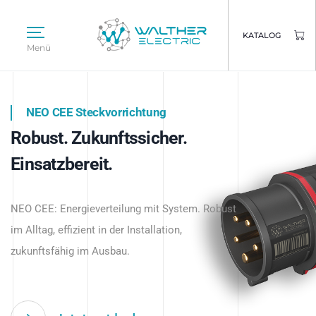
KATALOG
Menü
NEO CEE Steckvorrichtung
NEO ISY System
Robust. Zukunftssicher.
Intelligenz trifft Energie.
WALTHER ELECTRIC
Einsatzbereit.
Intelligente Stromverteilung
Das innovative Stecksystem für industrielle
beginnt hier.
NEO CEE: Energieverteilung mit System. Robust
Anwendungen – robust, IP-geschützt und
im Alltag, effizient in der Installation,
zukunftsfähig.
zukunftsfähig im Ausbau.
Jetzt entdecken
Jetzt entdecken