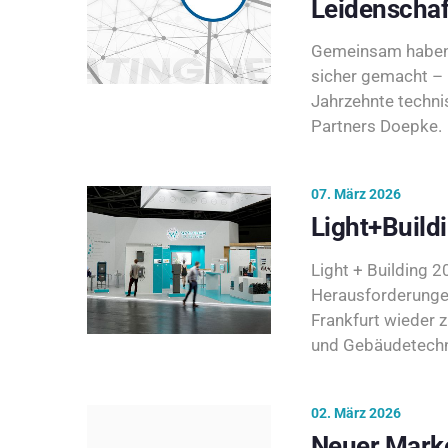
Leidenschaf
Gemeinsam haben 
sicher gemacht – 
Jahrzehnte techni
Partners Doepke.
07. März 2026
Light+Build
Light + Building 20
Herausforderunge
Frankfurt wieder 
und Gebäudetechni
02. März 2026
Neuer Marke