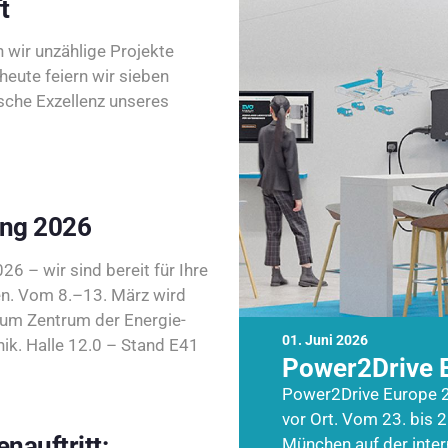
t
wir unzählige Projekte
heute feiern wir sieben
sche Exzellenz unseres
ing 2026
26 – wir sind bereit für Ihre
n. Vom 8.–13. März wird
zum Zentrum der Energie-
01. Juni 2026
k. Halle 12.0 – Stand E41
Power2Drive 
Power2Drive Europe 2
vor Ort. Vom 23. bis 2
nauftritt:
München auf der inte