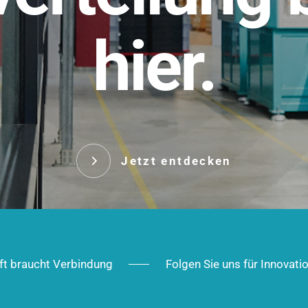
t.
hier.
Das innovative Stecksy
robust, IP-geschützt un
 Robust im Alltag,
ig im Ausbau.
Jetzt entd
Jetzt entdecken
ft braucht Verbindung
Folgen Sie uns für Innovati