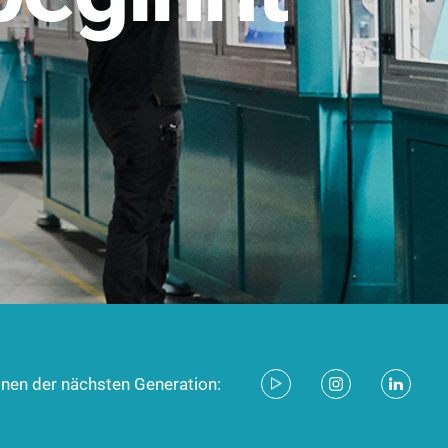
stem für industrielle Anwendungen –
d zukunftsfähig.
ecken
onen der nächsten Generation: