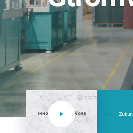
Einsatzberei
NEO CEE: Energieverteilung mit System.
effizient in der Installation, zukunftsfäh
Jetzt entdecken
Zukun