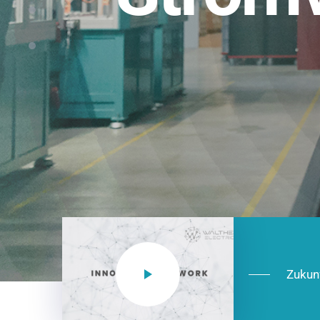
Einsatzberei
NEO CEE: Energieverteilung mit System.
effizient in der Installation, zukunftsfäh
Jetzt entdecken
Zukun