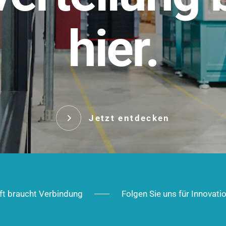
t.
hier.
Das innovative Stecksy
robust, IP-geschützt un
 Robust im Alltag,
ig im Ausbau.
Jetzt entd
Jetzt entdecken
ft braucht Verbindung
Folgen Sie uns für Innovati