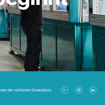
stem für industrielle Anwendungen –
d zukunftsfähig.
ecken
onen der nächsten Generation: