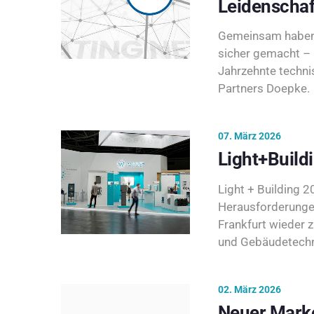
Leidenschaf
Gemeinsam haben 
sicher gemacht – 
Jahrzehnte techni
Partners Doepke.
07. März 2026
Light+Build
Light + Building 20
Herausforderunge
Frankfurt wieder 
und Gebäudetechni
02. März 2026
Neuer Marke