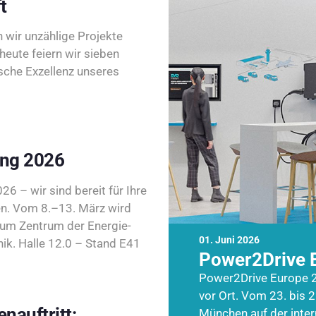
t
wir unzählige Projekte
heute feiern wir sieben
sche Exzellenz unseres
ing 2026
26 – wir sind bereit für Ihre
n. Vom 8.–13. März wird
zum Zentrum der Energie-
01. Juni 2026
k. Halle 12.0 – Stand E41
Power2Drive 
Power2Drive Europe 2
vor Ort. Vom 23. bis 2
nauftritt:
München auf der inte