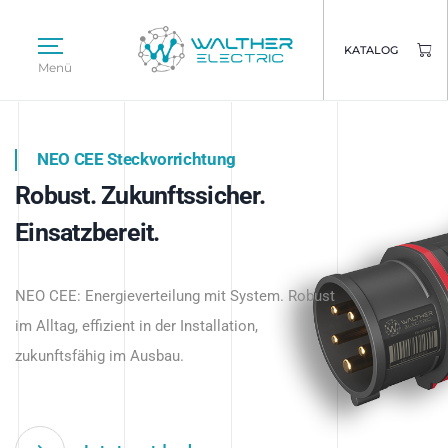
KATALOG
Menü
NEO CEE Steckvorrichtung
NEO ISY System
Robust. Zukunftssicher.
Intelligenz trifft Energie.
WALTHER ELECTRIC
Einsatzbereit.
Intelligente Stromverteilung
Das innovative Stecksystem für industrielle
beginnt hier.
NEO CEE: Energieverteilung mit System. Robust
Anwendungen – robust, IP-geschützt und
im Alltag, effizient in der Installation,
zukunftsfähig.
zukunftsfähig im Ausbau.
Jetzt entdecken
Jetzt entdecken