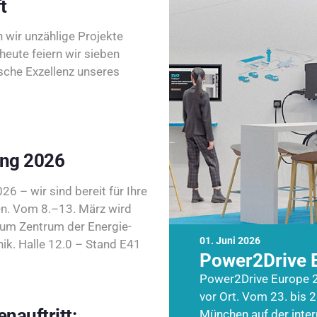
t
wir unzählige Projekte
heute feiern wir sieben
sche Exzellenz unseres
ing 2026
26 – wir sind bereit für Ihre
n. Vom 8.–13. März wird
zum Zentrum der Energie-
01. Juni 2026
k. Halle 12.0 – Stand E41
Power2Drive 
Power2Drive Europe 2
vor Ort. Vom 23. bis 2
nauftritt:
München auf der inte