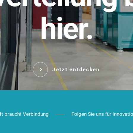
t.
hier.
Das innovative Stecksy
robust, IP-geschützt un
 Robust im Alltag,
ig im Ausbau.
Jetzt entd
Jetzt entdecken
ft braucht Verbindung
Folgen Sie uns für Innovati