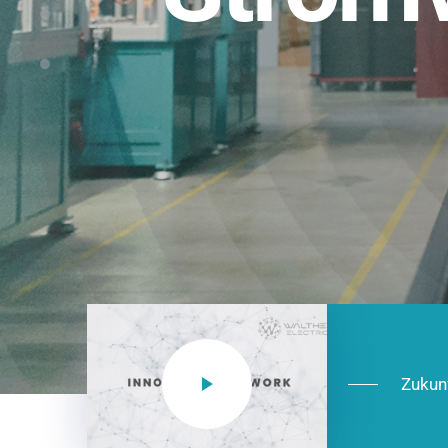
Einsatzberei
NEO CEE: Energieverteilung mit System.
effizient in der Installation, zukunftsfäh
Jetzt entdecken
Zukun