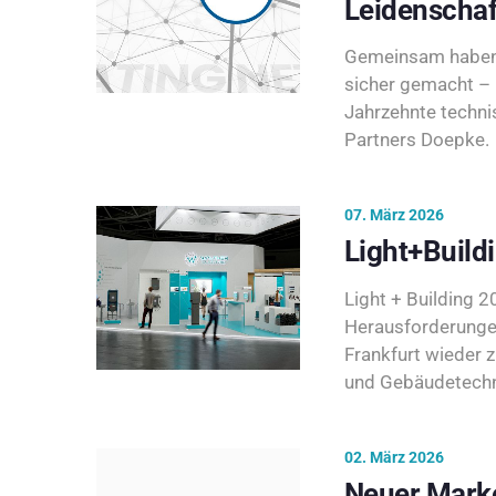
Leidenschaf
Gemeinsam haben 
sicher gemacht – 
Jahrzehnte techni
Partners Doepke.
07. März 2026
Light+Build
Light + Building 20
Herausforderunge
Frankfurt wieder 
und Gebäudetechni
02. März 2026
Neuer Marke