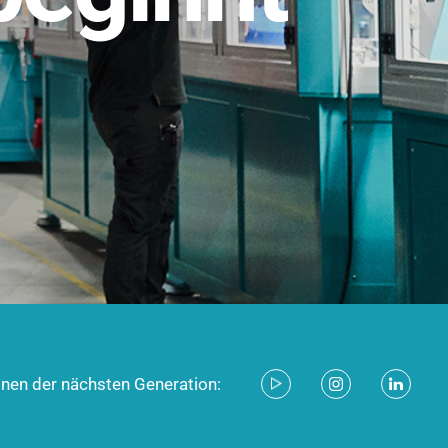
stem für industrielle Anwendungen –
d zukunftsfähig.
ecken
onen der nächsten Generation: