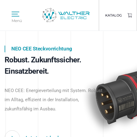
KATALOG
Menü
NEO CEE Steckvorrichtung
NEO ISY System
Robust. Zukunftssicher.
Intelligenz trifft Energie.
WALTHER ELECTRIC
Einsatzbereit.
Intelligente Stromverteilung
Das innovative Stecksystem für industrielle
beginnt hier.
NEO CEE: Energieverteilung mit System. Robust
Anwendungen – robust, IP-geschützt und
im Alltag, effizient in der Installation,
zukunftsfähig.
zukunftsfähig im Ausbau.
Jetzt entdecken
Jetzt entdecken