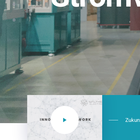
Einsatzberei
NEO CEE: Energieverteilung mit System.
effizient in der Installation, zukunftsfäh
Jetzt entdecken
Zukun