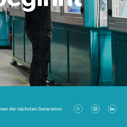
stem für industrielle Anwendungen –
d zukunftsfähig.
ecken
onen der nächsten Generation: