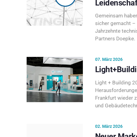
Leidenschaf
Gemeinsam haben 
sicher gemacht – 
Jahrzehnte techni
Partners Doepke.
07. März 2026
Light+Build
Light + Building 20
Herausforderunge
Frankfurt wieder 
und Gebäudetechni
02. März 2026
Neuer Marke