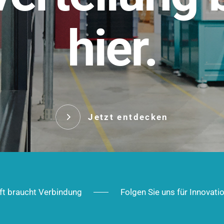
t.
hier.
Das innovative Stecksy
robust, IP-geschützt un
 Robust im Alltag,
ig im Ausbau.
Jetzt entd
Jetzt entdecken
ft braucht Verbindung
Folgen Sie uns für Innovati