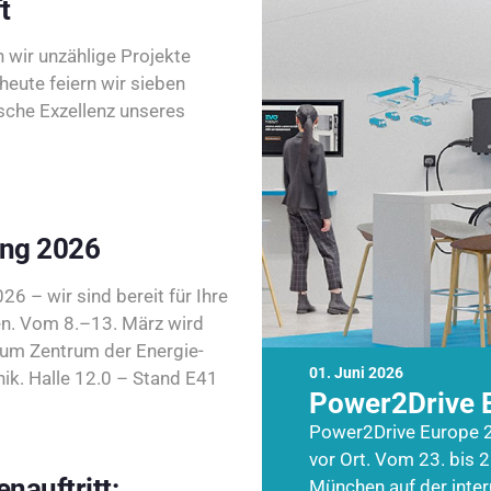
t
wir unzählige Projekte
heute feiern wir sieben
sche Exzellenz unseres
ing 2026
26 – wir sind bereit für Ihre
n. Vom 8.–13. März wird
zum Zentrum der Energie-
01. Juni 2026
k. Halle 12.0 – Stand E41
Power2Drive 
Power2Drive Europe 2
vor Ort. Vom 23. bis 2
nauftritt:
München auf der inte