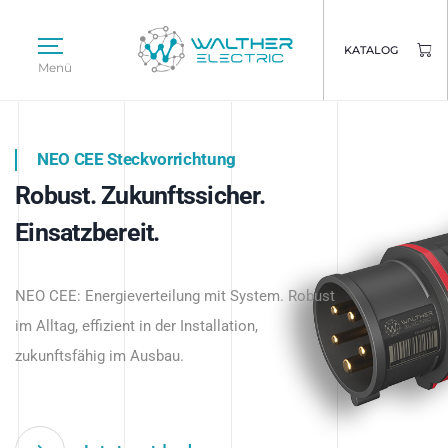
KATALOG
Menü
NEO CEE Steckvorrichtung
NEO ISY System
Robust. Zukunftssicher.
Intelligenz trifft Energie.
WALTHER ELECTRIC
Einsatzbereit.
Intelligente Stromverteilung
Das innovative Stecksystem für industrielle
beginnt hier.
NEO CEE: Energieverteilung mit System. Robust
Anwendungen – robust, IP-geschützt und
im Alltag, effizient in der Installation,
zukunftsfähig.
zukunftsfähig im Ausbau.
Jetzt entdecken
Jetzt entdecken