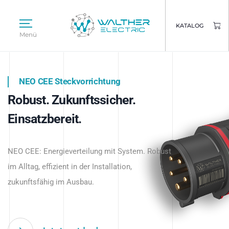
KATALOG
Menü
NEO CEE Steckvorrichtung
NEO ISY System
Robust. Zukunftssicher.
Intelligenz trifft Energie.
WALTHER ELECTRIC
Einsatzbereit.
Intelligente Stromverteilung
Das innovative Stecksystem für industrielle
beginnt hier.
NEO CEE: Energieverteilung mit System. Robust
Anwendungen – robust, IP-geschützt und
im Alltag, effizient in der Installation,
zukunftsfähig.
zukunftsfähig im Ausbau.
Jetzt entdecken
Jetzt entdecken