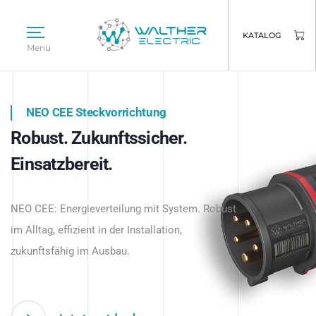
KATALOG
Menü
NEO CEE Steckvorrichtung
NEO ISY System
Robust. Zukunftssicher.
Intelligenz trifft Energie.
WALTHER ELECTRIC
Einsatzbereit.
Intelligente Stromverteilung
Das innovative Stecksystem für industrielle
beginnt hier.
NEO CEE: Energieverteilung mit System. Robust
Anwendungen – robust, IP-geschützt und
im Alltag, effizient in der Installation,
zukunftsfähig.
zukunftsfähig im Ausbau.
Jetzt entdecken
Jetzt entdecken