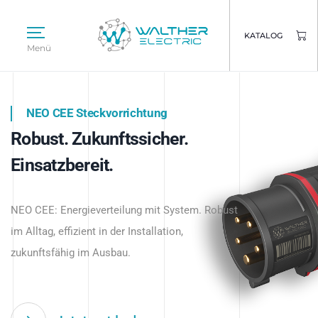
KATALOG
Menü
NEO CEE Steckvorrichtung
NEO ISY System
Robust. Zukunftssicher.
Intelligenz trifft Energie.
WALTHER ELECTRIC
Einsatzbereit.
Intelligente Stromverteilung
Das innovative Stecksystem für industrielle
beginnt hier.
NEO CEE: Energieverteilung mit System. Robust
Anwendungen – robust, IP-geschützt und
im Alltag, effizient in der Installation,
zukunftsfähig.
zukunftsfähig im Ausbau.
Jetzt entdecken
Jetzt entdecken