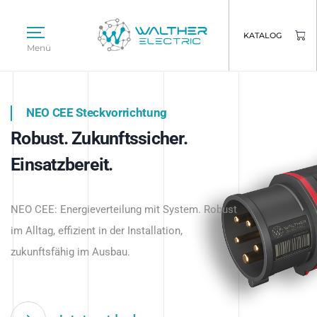
KATALOG
Menü
NEO CEE Steckvorrichtung
NEO ISY System
Robust. Zukunftssicher.
Intelligenz trifft Energie.
WALTHER ELECTRIC
Einsatzbereit.
Intelligente Stromverteilung
Das innovative Stecksystem für industrielle
beginnt hier.
NEO CEE: Energieverteilung mit System. Robust
Anwendungen – robust, IP-geschützt und
im Alltag, effizient in der Installation,
zukunftsfähig.
zukunftsfähig im Ausbau.
Jetzt entdecken
Jetzt entdecken