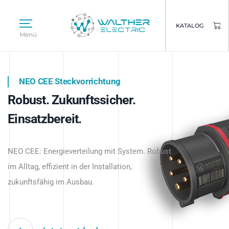
KATALOG
Menü
NEO CEE Steckvorrichtung
NEO ISY System
Robust. Zukunftssicher.
Intelligenz trifft Energie.
WALTHER ELECTRIC
Einsatzbereit.
Intelligente Stromverteilung
Das innovative Stecksystem für industrielle
beginnt hier.
NEO CEE: Energieverteilung mit System. Robust
Anwendungen – robust, IP-geschützt und
im Alltag, effizient in der Installation,
zukunftsfähig.
zukunftsfähig im Ausbau.
Jetzt entdecken
Jetzt entdecken