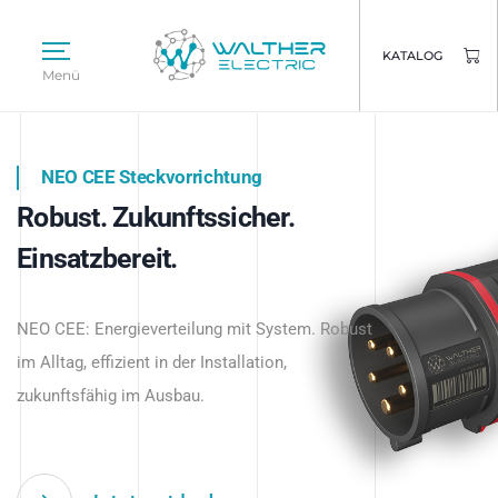
KATALOG
Menü
NEO CEE Steckvorrichtung
NEO ISY System
Robust. Zukunftssicher.
Intelligenz trifft Energie.
WALTHER ELECTRIC
Einsatzbereit.
Intelligente Stromverteilung
Das innovative Stecksystem für industrielle
beginnt hier.
NEO CEE: Energieverteilung mit System. Robust
Anwendungen – robust, IP-geschützt und
im Alltag, effizient in der Installation,
zukunftsfähig.
zukunftsfähig im Ausbau.
Jetzt entdecken
Jetzt entdecken