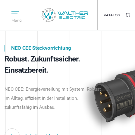
KATALOG
Menü
NEO CEE Steckvorrichtung
NEO ISY System
Robust. Zukunftssicher.
Intelligenz trifft Energie.
WALTHER ELECTRIC
Einsatzbereit.
Intelligente Stromverteilung
Das innovative Stecksystem für industrielle
beginnt hier.
NEO CEE: Energieverteilung mit System. Robust
Anwendungen – robust, IP-geschützt und
im Alltag, effizient in der Installation,
zukunftsfähig.
zukunftsfähig im Ausbau.
Jetzt entdecken
Jetzt entdecken