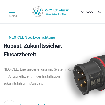
KATALOG
Menü
NEO CEE Steckvorrichtung
NEO ISY System
Robust. Zukunftssicher.
Intelligenz trifft Energie.
WALTHER ELECTRIC
Einsatzbereit.
Intelligente Stromverteilung
Das innovative Stecksystem für industrielle
beginnt hier.
NEO CEE: Energieverteilung mit System. Robust
Anwendungen – robust, IP-geschützt und
im Alltag, effizient in der Installation,
zukunftsfähig.
zukunftsfähig im Ausbau.
Jetzt entdecken
Jetzt entdecken