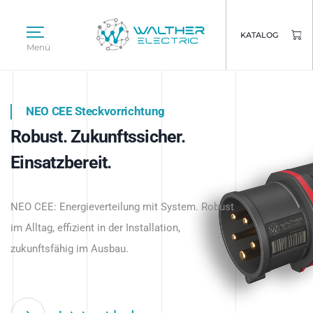
KATALOG
Menü
NEO CEE Steckvorrichtung
NEO ISY System
Robust. Zukunftssicher.
Intelligenz trifft Energie.
WALTHER ELECTRIC
Einsatzbereit.
Intelligente Stromverteilung
Das innovative Stecksystem für industrielle
beginnt hier.
NEO CEE: Energieverteilung mit System. Robust
Anwendungen – robust, IP-geschützt und
im Alltag, effizient in der Installation,
zukunftsfähig.
zukunftsfähig im Ausbau.
Jetzt entdecken
Jetzt entdecken