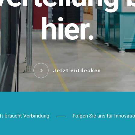
t.
hier.
Das innovative Stecksy
robust, IP-geschützt un
 Robust im Alltag,
ig im Ausbau.
Jetzt entd
Jetzt entdecken
ft braucht Verbindung
Folgen Sie uns für Innovati