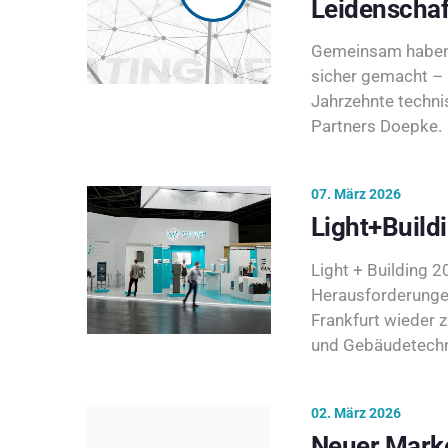
Leidenschaf
Gemeinsam haben 
sicher gemacht – 
Jahrzehnte techni
Partners Doepke.
07. März 2026
Light+Build
Light + Building 20
Herausforderunge
Frankfurt wieder 
und Gebäudetechni
02. März 2026
Neuer Marke