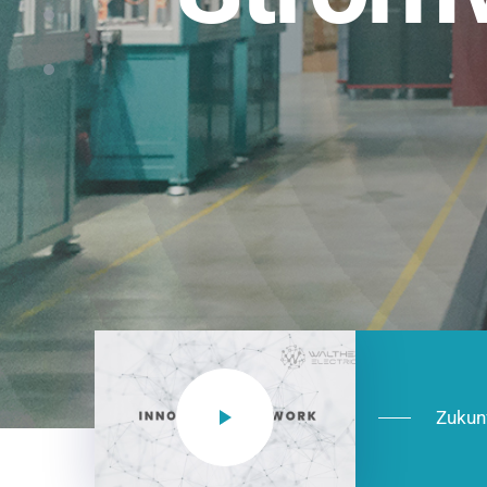
Einsatzberei
NEO CEE: Energieverteilung mit System.
effizient in der Installation, zukunftsfäh
Jetzt entdecken
Zukun