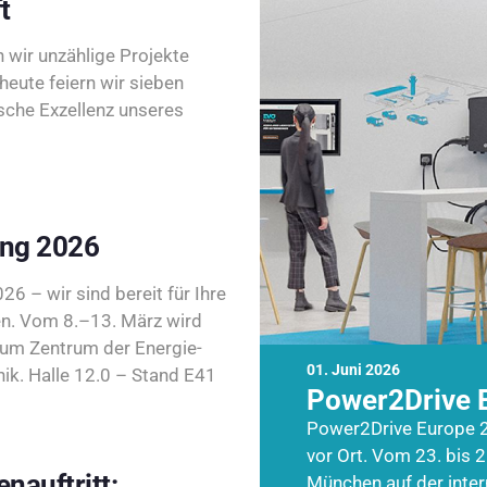
t
wir unzählige Projekte
heute feiern wir sieben
sche Exzellenz unseres
ing 2026
26 – wir sind bereit für Ihre
n. Vom 8.–13. März wird
zum Zentrum der Energie-
01. Juni 2026
k. Halle 12.0 – Stand E41
Power2Drive 
Power2Drive Europe 2
vor Ort. Vom 23. bis 2
nauftritt:
München auf der inte