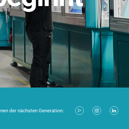
stem für industrielle Anwendungen –
d zukunftsfähig.
ecken
onen der nächsten Generation: