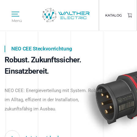
KATALOG
Menü
NEO CEE Steckvorrichtung
NEO ISY System
Robust. Zukunftssicher.
Intelligenz trifft Energie.
WALTHER ELECTRIC
Einsatzbereit.
Intelligente Stromverteilung
Das innovative Stecksystem für industrielle
beginnt hier.
NEO CEE: Energieverteilung mit System. Robust
Anwendungen – robust, IP-geschützt und
im Alltag, effizient in der Installation,
zukunftsfähig.
zukunftsfähig im Ausbau.
Jetzt entdecken
Jetzt entdecken