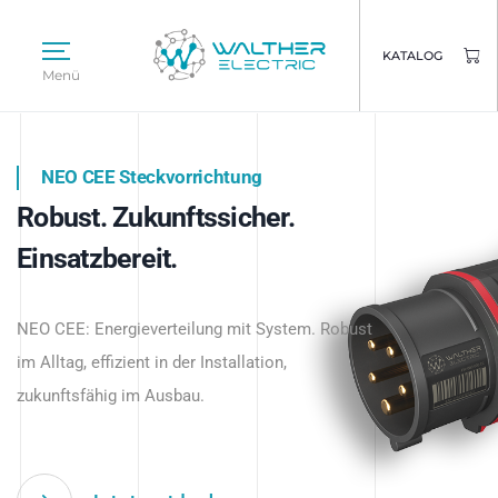
KATALOG
Menü
NEO CEE Steckvorrichtung
NEO ISY System
Robust. Zukunftssicher.
Intelligenz trifft Energie.
WALTHER ELECTRIC
Einsatzbereit.
Intelligente Stromverteilung
Das innovative Stecksystem für industrielle
beginnt hier.
NEO CEE: Energieverteilung mit System. Robust
Anwendungen – robust, IP-geschützt und
im Alltag, effizient in der Installation,
zukunftsfähig.
zukunftsfähig im Ausbau.
Jetzt entdecken
Jetzt entdecken