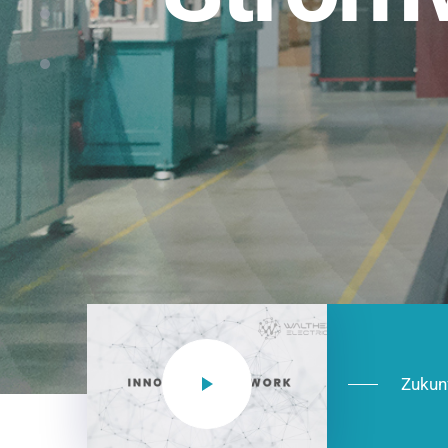
Einsatzberei
NEO CEE: Energieverteilung mit System.
effizient in der Installation, zukunftsfäh
Jetzt entdecken
Zukun