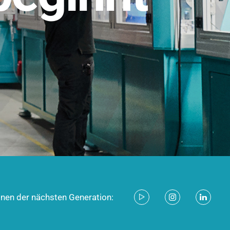
stem für industrielle Anwendungen –
d zukunftsfähig.
ecken
onen der nächsten Generation: