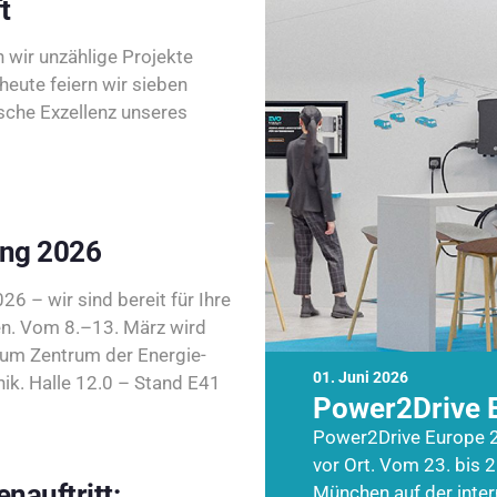
t
wir unzählige Projekte
heute feiern wir sieben
sche Exzellenz unseres
ing 2026
26 – wir sind bereit für Ihre
n. Vom 8.–13. März wird
zum Zentrum der Energie-
01. Juni 2026
k. Halle 12.0 – Stand E41
Power2Drive 
Power2Drive Europe 2
vor Ort. Vom 23. bis 2
nauftritt:
München auf der inte