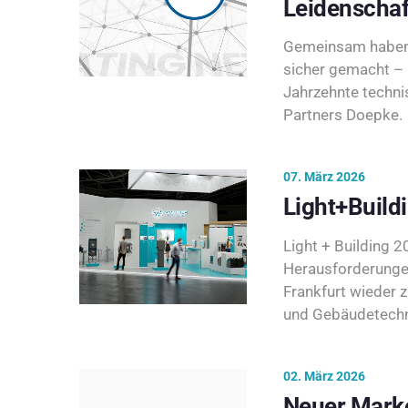
Leidenschaf
Gemeinsam haben 
sicher gemacht – 
Jahrzehnte techni
Partners Doepke.
07. März 2026
Light+Build
Light + Building 20
Herausforderunge
Frankfurt wieder 
und Gebäudetechni
02. März 2026
Neuer Marke