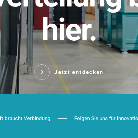
t.
hier.
Das innovative Stecksy
robust, IP-geschützt un
 Robust im Alltag,
ig im Ausbau.
Jetzt entd
Jetzt entdecken
ft braucht Verbindung
Folgen Sie uns für Innovati