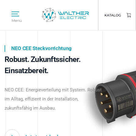
KATALOG
Menü
NEO CEE Steckvorrichtung
NEO ISY System
Robust. Zukunftssicher.
Intelligenz trifft Energie.
WALTHER ELECTRIC
Einsatzbereit.
Intelligente Stromverteilung
Das innovative Stecksystem für industrielle
beginnt hier.
NEO CEE: Energieverteilung mit System. Robust
Anwendungen – robust, IP-geschützt und
im Alltag, effizient in der Installation,
zukunftsfähig.
zukunftsfähig im Ausbau.
Jetzt entdecken
Jetzt entdecken