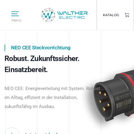
KATALOG
Menü
NEO CEE Steckvorrichtung
NEO ISY System
Robust. Zukunftssicher.
Intelligenz trifft Energie.
WALTHER ELECTRIC
Einsatzbereit.
Intelligente Stromverteilung
Das innovative Stecksystem für industrielle
beginnt hier.
NEO CEE: Energieverteilung mit System. Robust
Anwendungen – robust, IP-geschützt und
im Alltag, effizient in der Installation,
zukunftsfähig.
zukunftsfähig im Ausbau.
Jetzt entdecken
Jetzt entdecken