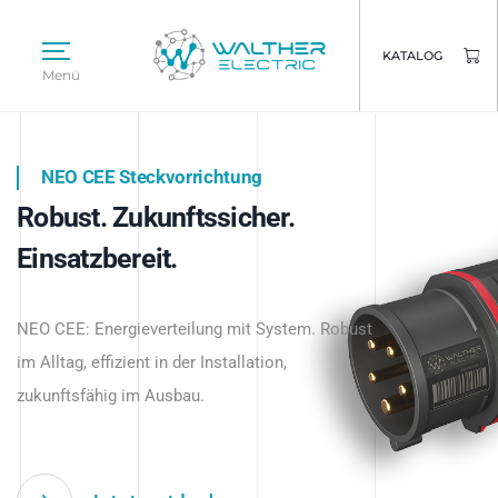
KATALOG
Menü
NEO CEE Steckvorrichtung
NEO ISY System
Robust. Zukunftssicher.
Intelligenz trifft Energie.
WALTHER ELECTRIC
Einsatzbereit.
Intelligente Stromverteilung
Das innovative Stecksystem für industrielle
beginnt hier.
NEO CEE: Energieverteilung mit System. Robust
Anwendungen – robust, IP-geschützt und
im Alltag, effizient in der Installation,
zukunftsfähig.
zukunftsfähig im Ausbau.
Jetzt entdecken
Jetzt entdecken