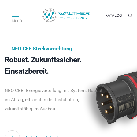
KATALOG
Menü
NEO CEE Steckvorrichtung
NEO ISY System
Robust. Zukunftssicher.
Intelligenz trifft Energie.
WALTHER ELECTRIC
Einsatzbereit.
Intelligente Stromverteilung
Das innovative Stecksystem für industrielle
beginnt hier.
NEO CEE: Energieverteilung mit System. Robust
Anwendungen – robust, IP-geschützt und
im Alltag, effizient in der Installation,
zukunftsfähig.
zukunftsfähig im Ausbau.
Jetzt entdecken
Jetzt entdecken