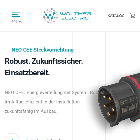
KATALOG
Menü
NEO CEE Steckvorrichtung
NEO ISY System
Robust. Zukunftssicher.
Intelligenz trifft Energie.
WALTHER ELECTRIC
Einsatzbereit.
Intelligente Stromverteilung
Das innovative Stecksystem für industrielle
beginnt hier.
NEO CEE: Energieverteilung mit System. Robust
Anwendungen – robust, IP-geschützt und
im Alltag, effizient in der Installation,
zukunftsfähig.
zukunftsfähig im Ausbau.
Jetzt entdecken
Jetzt entdecken