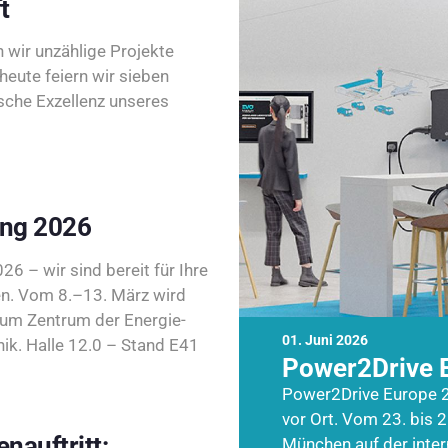
t
wir unzählige Projekte
heute feiern wir sieben
sche Exzellenz unseres
ing 2026
26 – wir sind bereit für Ihre
n. Vom 8.–13. März wird
zum Zentrum der Energie-
01. Juni 2026
k. Halle 12.0 – Stand E41
Power2Drive 
Power2Drive Europe 2
vor Ort. Vom 23. bis 2
nauftritt:
München auf der inte