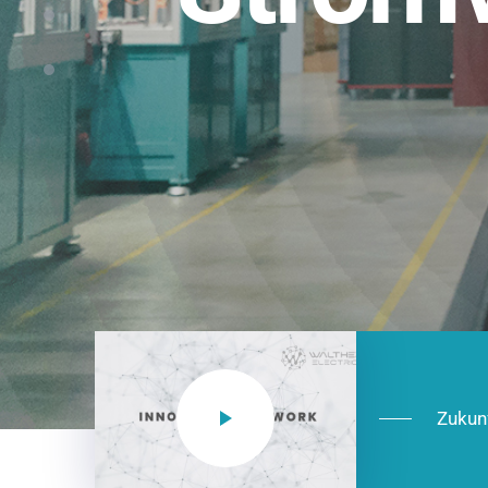
Einsatzberei
NEO CEE: Energieverteilung mit System.
effizient in der Installation, zukunftsfäh
Jetzt entdecken
Zukun