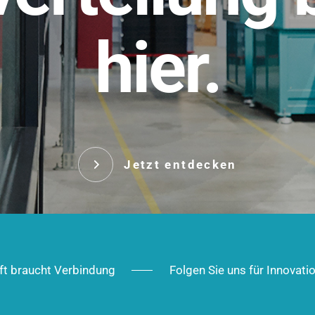
t.
hier.
Das innovative Stecksy
robust, IP-geschützt un
 Robust im Alltag,
ig im Ausbau.
Jetzt entd
Jetzt entdecken
ft braucht Verbindung
Folgen Sie uns für Innovati