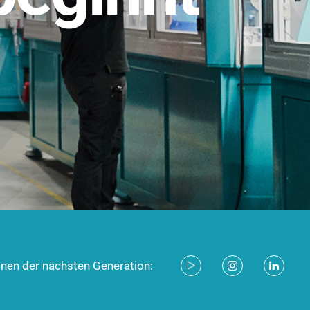
stem für industrielle Anwendungen –
d zukunftsfähig.
ecken
onen der nächsten Generation: