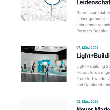
Leidenschaf
Gemeinsam haben 
sicher gemacht – 
Jahrzehnte techni
Partners Doepke.
07. März 2026
Light+Build
Light + Building 20
Herausforderunge
Frankfurt wieder 
und Gebäudetechni
02. März 2026
Neuer Marke