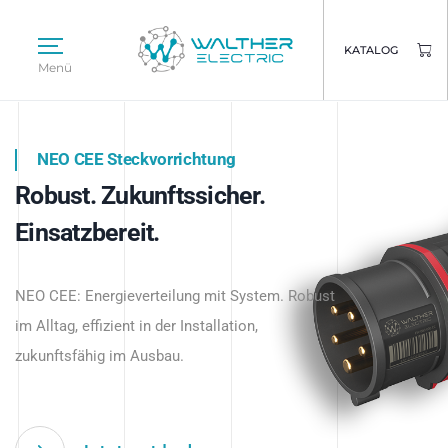
KATALOG
Menü
NEO CEE Steckvorrichtung
NEO ISY System
Robust. Zukunftssicher.
Intelligenz trifft Energie.
WALTHER ELECTRIC
Einsatzbereit.
Intelligente Stromverteilung
Das innovative Stecksystem für industrielle
beginnt hier.
NEO CEE: Energieverteilung mit System. Robust
Anwendungen – robust, IP-geschützt und
im Alltag, effizient in der Installation,
zukunftsfähig.
zukunftsfähig im Ausbau.
Jetzt entdecken
Jetzt entdecken