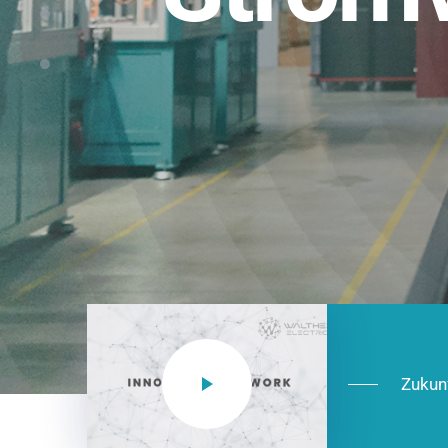
Einsatzberei
NEO CEE: Energieverteilung mit System.
effizient in der Installation, zukunftsfäh
Jetzt entdecken
Zukun