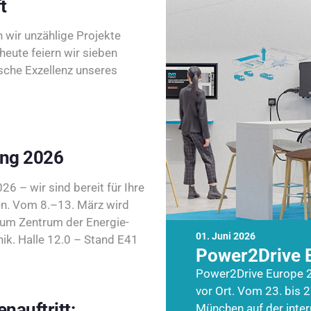
t
wir unzählige Projekte
heute feiern wir sieben
sche Exzellenz unseres
ing 2026
26 – wir sind bereit für Ihre
n. Vom 8.–13. März wird
zum Zentrum der Energie-
01. Juni 2026
k. Halle 12.0 – Stand E41
Power2Drive 
Power2Drive Europe 2
vor Ort. Vom 23. bis 2
nauftritt:
München auf der inte