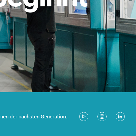
stem für industrielle Anwendungen –
d zukunftsfähig.
ecken
onen der nächsten Generation: