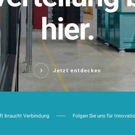
t.
hier.
Das innovative Stecksy
robust, IP-geschützt un
 Robust im Alltag,
ig im Ausbau.
Jetzt entd
Jetzt entdecken
ft braucht Verbindung
Folgen Sie uns für Innovati