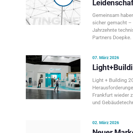
Leidenschaf
Gemeinsam haben 
sicher gemacht – 
Jahrzehnte techni
Partners Doepke.
07. März 2026
Light+Build
Light + Building 20
Herausforderunge
Frankfurt wieder 
und Gebäudetechni
02. März 2026
Neuer Marke