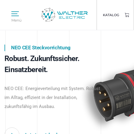
KATALOG
Menü
NEO CEE Steckvorrichtung
NEO ISY System
Robust. Zukunftssicher.
Intelligenz trifft Energie.
WALTHER ELECTRIC
Einsatzbereit.
Intelligente Stromverteilung
Das innovative Stecksystem für industrielle
beginnt hier.
NEO CEE: Energieverteilung mit System. Robust
Anwendungen – robust, IP-geschützt und
im Alltag, effizient in der Installation,
zukunftsfähig.
zukunftsfähig im Ausbau.
Jetzt entdecken
Jetzt entdecken