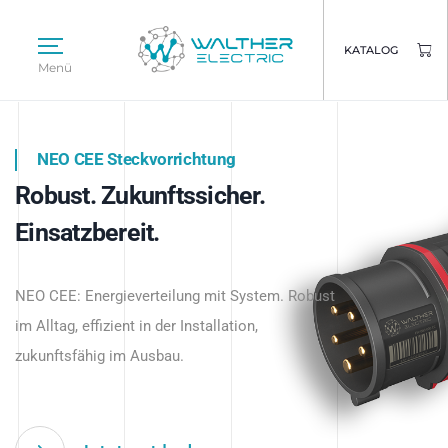
KATALOG
Menü
NEO CEE Steckvorrichtung
NEO ISY System
Robust. Zukunftssicher.
Intelligenz trifft Energie.
WALTHER ELECTRIC
Einsatzbereit.
Intelligente Stromverteilung
Das innovative Stecksystem für industrielle
beginnt hier.
NEO CEE: Energieverteilung mit System. Robust
Anwendungen – robust, IP-geschützt und
im Alltag, effizient in der Installation,
zukunftsfähig.
zukunftsfähig im Ausbau.
Jetzt entdecken
Jetzt entdecken